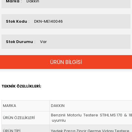
Marka
Dakkın
Stok Kodu
DKN-ME140046
Stok Durumu
Var
ÜRÜN BİLGİSİ
TEKNİK ÖZELLİKLERİ;
MARKA
DAKKIN
Benzinli Motorlu Testere STIHL MS 170 & 
ÜRÜN ÖZELLİKLERİ
uyumlu
ÜRÜN TİPİ
Yedek Parça Zincir Germe Vidası Testere