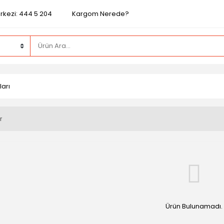
rkezi: 444 5 204
Kargom Nerede?
arı
r
Ürün Bulunamadı.