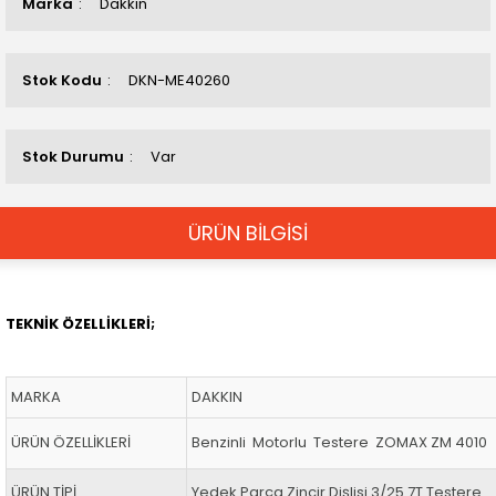
Marka
Dakkın
Stok Kodu
DKN-ME40260
Stok Durumu
Var
ÜRÜN BİLGİSİ
TEKNİK ÖZELLİKLERİ;
MARKA
DAKKIN
ÜRÜN ÖZELLİKLERİ
Benzinli Motorlu Testere ZOMAX ZM 4010
ÜRÜN TİPİ
Yedek Parça Zincir Dişlisi 3/25 7T Testere