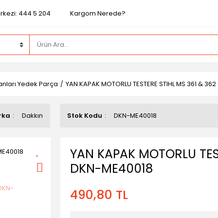
rkezi: 444 5 204
Kargom Nerede?
nları Yedek Parça
YAN KAPAK MOTORLU TESTERE STIHL MS 361 & 362
rka
Dakkın
Stok Kodu
DKN-ME40018
YAN KAPAK MOTORLU TEST
DKN-ME40018
490,80 TL