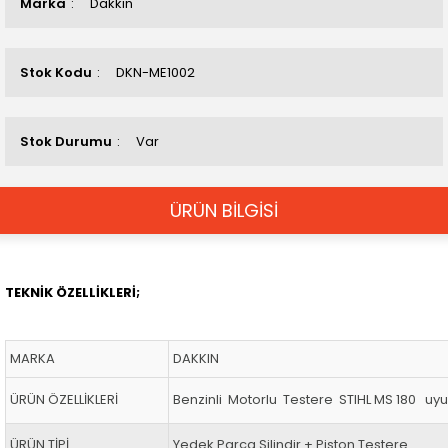
Marka
Dakkın
Stok Kodu
DKN-ME1002
Stok Durumu
Var
ÜRÜN BİLGİSİ
TEKNİK ÖZELLİKLERİ;
MARKA
DAKKIN
ÜRÜN ÖZELLİKLERİ
Benzinli Motorlu Testere STIHL MS 180 uy
ÜRÜN TİPİ
Yedek Parça Silindir + Piston Testere