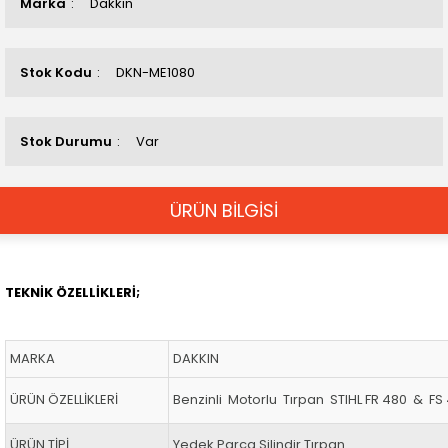
Marka
Dakkın
Stok Kodu
DKN-ME1080
Stok Durumu
Var
ÜRÜN BİLGİSİ
TEKNİK ÖZELLİKLERİ;
MARKA
DAKKIN
ÜRÜN ÖZELLİKLERİ
Benzinli Motorlu Tırpan STIHL FR 480 & F
ÜRÜN TİPİ
Yedek Parça Silindir Tırpan