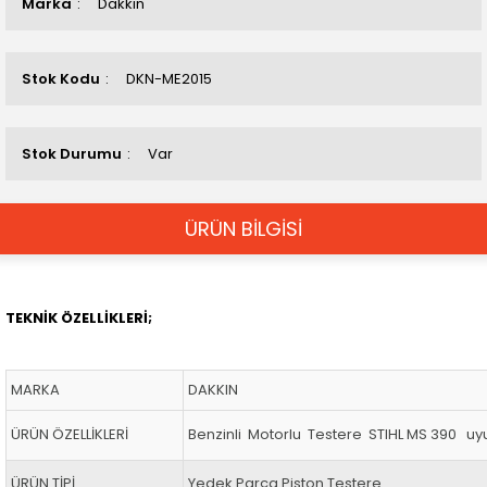
Marka
Dakkın
Stok Kodu
DKN-ME2015
Stok Durumu
Var
ÜRÜN BİLGİSİ
TEKNİK ÖZELLİKLERİ;
MARKA
DAKKIN
ÜRÜN ÖZELLİKLERİ
Benzinli Motorlu Testere STIHL MS 390 u
ÜRÜN TİPİ
Yedek Parça Piston Testere