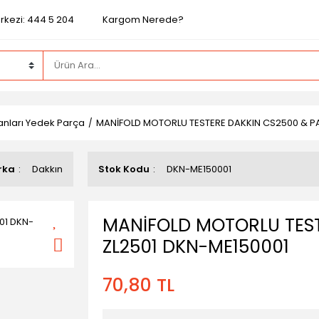
rkezi: 444 5 204
Kargom Nerede?
nları Yedek Parça
MANİFOLD MOTORLU TESTERE DAKKIN CS2500 & P
rka
Dakkın
Stok Kodu
DKN-ME150001
MANİFOLD MOTORLU TEST
ZL2501 DKN-ME150001
70,80 TL