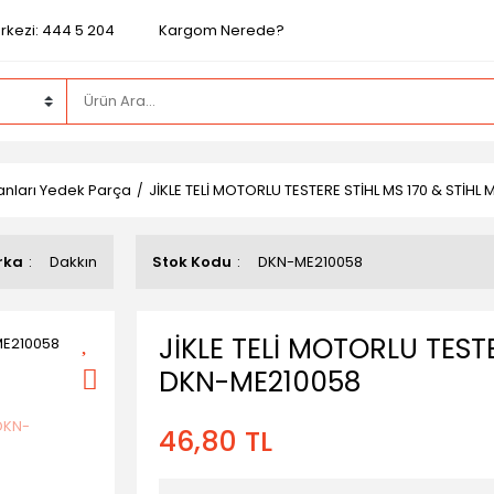
rkezi: 444 5 204
Kargom Nerede?
nları Yedek Parça
JİKLE TELİ MOTORLU TESTERE STİHL MS 170 & STİHL
rka
Dakkın
Stok Kodu
DKN-ME210058
JİKLE TELİ MOTORLU TESTE
DKN-ME210058
46,80 TL