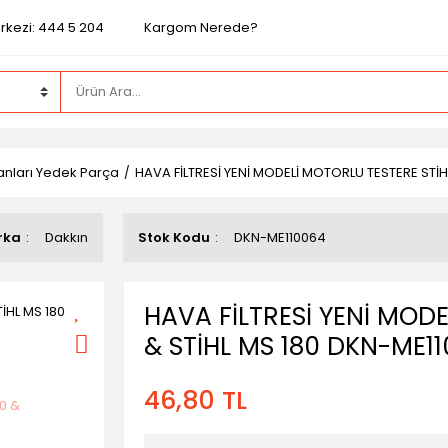
rkezi: 444 5 204
Kargom Nerede?
nları Yedek Parça
HAVA FİLTRESİ YENİ MODELİ MOTORLU TESTERE STİH
rka
Dakkın
Stok Kodu
DKN-ME110064
HAVA FİLTRESİ YENİ MODE
& STİHL MS 180 DKN-ME1
46,80 TL