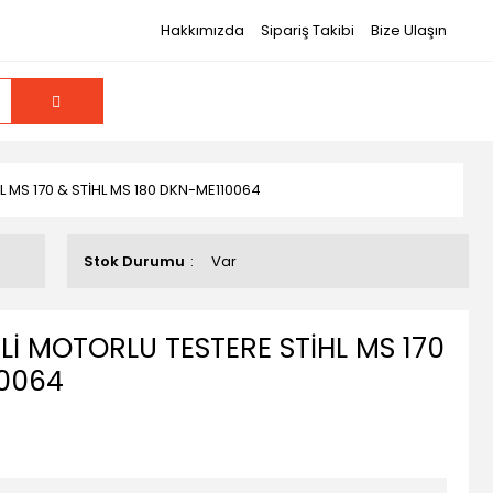
Hakkımızda
Sipariş Takibi
Bize Ulaşın
L MS 170 & STİHL MS 180 DKN-ME110064
Stok Durumu
Var
Lİ MOTORLU TESTERE STİHL MS 170
10064