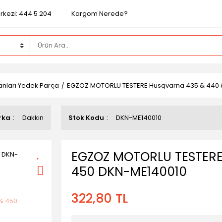
rkezi: 444 5 204
Kargom Nerede?
nları Yedek Parça
EGZOZ MOTORLU TESTERE Husqvarna 435 & 440 
rka
Dakkın
Stok Kodu
DKN-ME140010
EGZOZ MOTORLU TESTERE
450 DKN-ME140010
322,80 TL